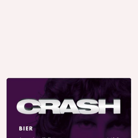
CRASH der älteste
Rockclub
Münchens