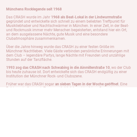
Münchens Rocklegende seit 1968
Das CRASH wurde im Jahr
1968 als Beat-Lokal in der Lindwurmstraße
gegründet und entwickelte sich schnell zu einem beliebten Treffpunkt für
Musikliebhaber und Nachtschwärmer in München. In einer Zeit, in der Beat-
und Rockmusik immer mehr Menschen begeisterten, entstand hier ein Ort,
an dem ausgelassene Nächte, gute Musik und eine besondere
Clubatmosphäre zusammenkamen.
Über die Jahre hinweg wurde das CRASH zu einer festen Größe im
Münchner Nachtleben. Viele Gäste verbinden persönliche Erinnerungen mit
dem Club – legendäre Partys, lange Nächte mit Freunden und unzählige
Stunden auf der Tanzfläche.
1993 zog das CRASH nach Schwabing in die Ainmillerstraße 10
, wo der Club
bis heute zuhause ist. Dort entwickelte sich das CRASH endgültig zu einer
Institution der Münchner Rock- und Clubszene.
Früher war das CRASH sogar
an sieben Tagen in der Woche geöffnet
. Eine
Zeit lang durften auch
Teenager ab 16 Jahren
hier feiern. Besonders
legendär war die
Ladies Night am Donnerstag
, bei der sich regelmäßig eine
volle Tanzfläche bildete. Donnerstags und freitags liefen bis Mitternacht
zunächst die aktuellen
Charts
, bevor später Rock- und Partyklassiker
übernahmen – und die Bude war voll.
Ein besonderes Wahrzeichen des Clubs ist bis heute
Jim Morrison
, der seit
vielen Jahren symbolisch für die musikalische Seele des CRASH steht.
Über Jahrzehnte hinweg hat sich das CRASH seinen eigenen Charakter
bewahrt: authentisch, laut und immer nah an der Musik. Generationen von
Gästen haben hier gefeiert und das CRASH zu dem gemacht, was es heute